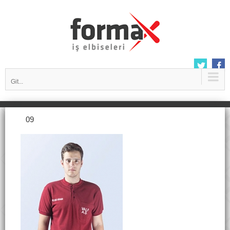
Git...
09